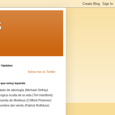
s
r Updates
follow me on Twitter
 que estoy leyendo
tado de ateología (Michael Onfray)
logica oculta de la vida (Tim Hardford)
banda de Moëbius (Clifford Pickover)
nombre del viento (Patrick Rothfuss)