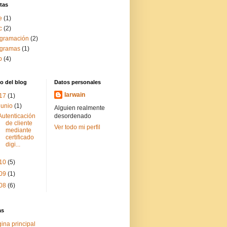
tas
e
(1)
c
(2)
gramación
(2)
ogramas
(1)
b
(4)
o del blog
Datos personales
Iarwain
17
(1)
junio
(1)
Alguien realmente
Autenticación
desordenado
de cliente
Ver todo mi perfil
mediante
certificado
digi...
10
(5)
09
(1)
08
(6)
as
ina principal