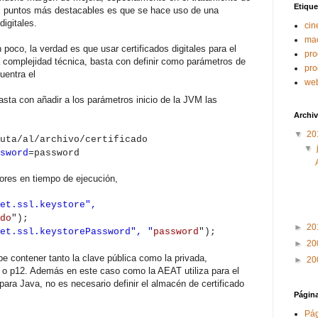
Etique
los puntos más destacables es que se hace uso de una
digitales.
cin
ma
poco, la verdad es que usar certificados digitales para el
pro
 complejidad técnica, basta con definir como parámetros de
pr
uentra el
we
basta con añadir a los parámetros inicio de la JVM las
Archiv
▼
20
uta/al/archivo/certificado
▼
sword
=password
lores en tiempo de ejecución,
et.ssl.keystore",
do
");
►
20
et.ssl.keystorePassword", "
password
");
►
20
be contener tanto la clave pública como la privada,
►
20
f o p12. Además en este caso como la AEAT utiliza para el
para Java, no es necesario definir el almacén de certificado
Págin
Pág