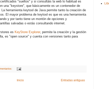
rtificados "sueltos" y si consultáis la web lo habitual es
Lib
 en una "keystore", que básicamente es un contenedor de
. La herramienta keytool de Java permite tanto la creación de
mos.
El mayor problema de keytool es que es una herramienta
ndo y por tanto tiene un montón de opciones y
antillas salvadas o estás consultando internet.
ystores es
KeyStore Explorer
, permite la creación y la gestión
la, es "open source" y cuenta con versiones tanto para
mentarios:
Inicio
Entradas antiguas