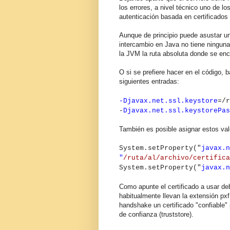
los errores, a nivel técnico uno de 
autenticación basada en certificados 
Aunque de principio puede asustar un 
intercambio en Java no tiene ninguna
la JVM la ruta absoluta donde se enc
O si se prefiere hacer en el código, 
siguientes entradas:
-Djavax.net.ssl.keystore
=/r
-
Djavax.net.ssl.keystorePas
También es posible asignar estos va
System.setProperty("
javax.n
"
/ruta/al/archivo/certifica
System.setProperty("
javax.n
Como apunte el certificado a usar de
habitualmente llevan la extensión px
handshake un certificado "confiable" 
de confianza (truststore).