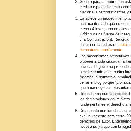
Genera para la Internet un est
mediante procedimientos admi
Nacional a narcotraficantes y t
Establece un procedimiento pun
han manifestado que no constit
menos 4 leyes, una de ellas o
jurídico y una fuente de inseg
y la Comunicación). Recordamo
cultura en la red es un
motor 
demostrado
ampliamente.
Los mecanismos preventivos ur
proteger a toda ciudadanía fre
pública. El gobierno pretende
beneficiar intereses particular
Además la normativa introducir
cerrar el blog porque “promoci
que hace negocios presuntamen
Recordamos que la propiedad 
las declaraciones del Ministr
fundamental es el derecho a la 
De acuerdo con las declaracion
exclusivamente para cerrar 2
derechos de autor. Entendemos 
necesaria, ya que con la legis