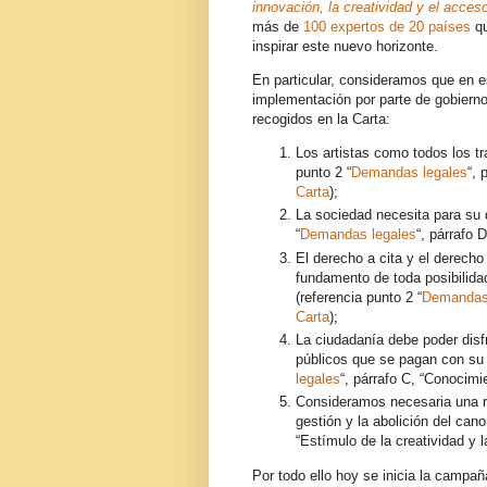
innovación, la creatividad y el acces
más de
100 expertos de 20 países
qu
inspirar este nuevo horizonte.
En particular, consideramos que en 
implementación por parte de gobierno
recogidos en la Carta:
Los artistas como todos los tr
punto 2 “
Demandas legales
“, 
Carta
);
La sociedad necesita para su d
“
Demandas legales
“, párrafo 
El derecho a cita y el derecho
fundamento de toda posibilida
(referencia punto 2 “
Demandas
Carta
);
La ciudadanía debe poder disf
públicos que se pagan con su d
legales
“, párrafo C, “Conocim
Consideramos necesaria una r
gestión y la abolición del canon
“Estímulo de la creatividad y 
Por todo ello hoy se inicia la campa