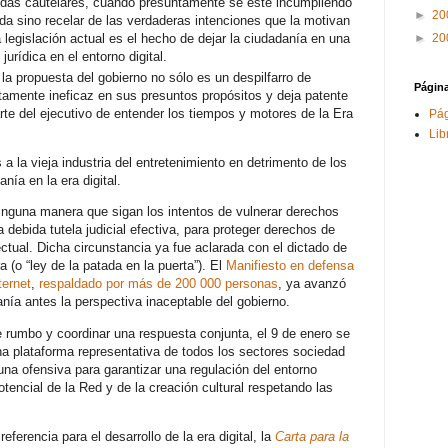
idas cautelares, cuando presuntamente se esté incumpliendo
►
20
eda sino recelar de las verdaderas intenciones que la motivan
 legislación actual es el hecho de dejar la ciudadanía en una
►
20
jurídica en el entorno digital.
a propuesta del gobierno no sólo es un despilfarro de
Págin
tamente ineficaz en sus presuntos propósitos y deja patente
rte del ejecutivo de entender los tiempos y motores de la Era
Pág
Lib
 la vieja industria del entretenimiento en detrimento de los
ía en la era digital.
inguna manera que sigan los intentos de vulnerar derechos
 debida tutela judicial efectiva, para proteger derechos de
ctual. Dicha circunstancia ya fue aclarada con el dictado de
a (o “ley de la patada en la puerta”). El
Manifiesto en defensa
ternet
,
respaldado por más de 200 000 personas
, ya avanzó
nía antes la perspectiva inaceptable del gobierno.
e rumbo y coordinar una respuesta conjunta, el 9 de enero se
na plataforma representativa de todos los sectores sociedad
r una ofensiva para garantizar una regulación del entorno
otencial de la Red y de la creación cultural respetando las
erencia para el desarrollo de la era digital, la
Carta para la