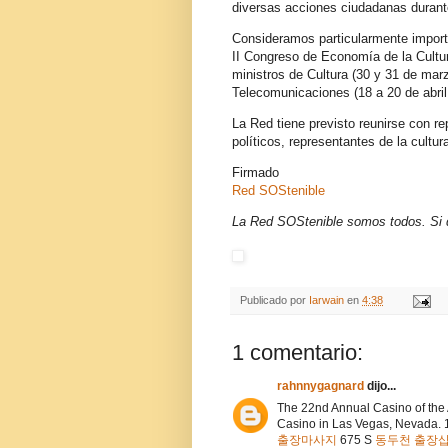
diversas acciones ciudadanas durante
Consideramos particularmente importa
II Congreso de Economía de la Cultu
ministros de Cultura (30 y 31 de mar
Telecomunicaciones (18 a 20 de abril
La Red tiene previsto reunirse con re
políticos, representantes de la cultu
Firmado
Red SOStenible
La Red SOStenible somos todos. Si qu
Publicado por
Iarwain
en
4:38
1 comentario:
rahnnygagnard
dijo...
The 22nd Annual Casino of the
Casino in Las Vegas, Nevada. 
출장마사지
675 S
동두천 출장