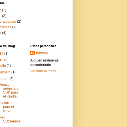
tas
e
(1)
c
(2)
gramación
(2)
ogramas
(1)
b
(4)
o del blog
Datos personales
Iarwain
17
(1)
10
(5)
Alguien realmente
desordenado
julio
(1)
Ver todo mi perfil
febrero
(1)
enero
(3)
Amazon
anuncia un
SDK para
el Kindle
Invitaciones
para el
wave
Red
SOStenible