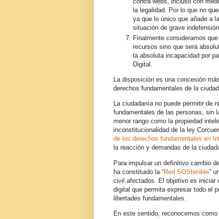
contra webs, incluso con med
la legalidad. Por lo que no qu
ya que lo único que añade a la
situación de grave indefensión 
Finalmente consideramos que l
recursos sino que será absolu
la absoluta incapacidad por pa
Digital.
La disposición es una concesión más a
derechos fundamentales de la ciudadan
La ciudadanía no puede permitir de n
fundamentales de las personas, sin la
menor rango como la propiedad intele
inconstitucionalidad de la ley Corcuer
de los derechos fundamentales en In
la reacción y demandas de la ciudada
Para impulsar un definitivo cambio d
ha constituido la “
Red SOStenible
” u
civil afectados. El objetivo es inicia
digital que permita expresar todo el p
libertades fundamentales.
En este sentido, reconocemos como ref