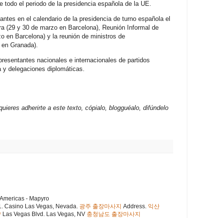
 todo el periodo de la presidencia española de la UE.
ntes en el calendario de la presidencia de turno española el
ra (29 y 30 de marzo en Barcelona), Reunión Informal de
zo en Barcelona) y la reunión de ministros de
 en Granada).
presentantes nacionales e internacionales de partidos
ra y delegaciones diplomáticas.
ieres adherirte a este texto, cópialo, blogguéalo, difúndelo
 Americas - Mapyro
1. Casino Las Vegas, Nevada.
광주 출장마사지
Address.
익산
샵
Las Vegas Blvd. Las Vegas, NV
충청남도 출장마사지