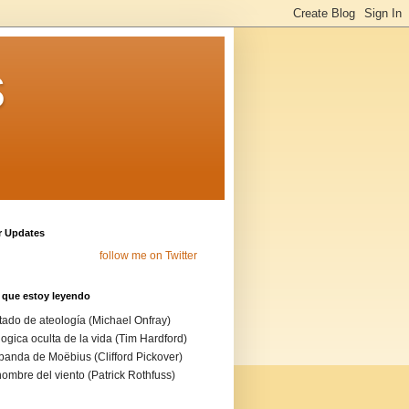
s
r Updates
follow me on Twitter
 que estoy leyendo
tado de ateología (Michael Onfray)
logica oculta de la vida (Tim Hardford)
banda de Moëbius (Clifford Pickover)
nombre del viento (Patrick Rothfuss)