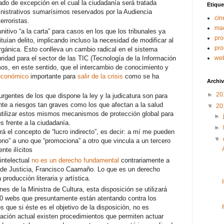
ado de excepción en el cual la ciudadanía será tratada
Etique
nistrativos sumarísimos reservados por la Audiencia
cin
erroristas.
ma
itivo “a la carta” para casos en los que los tribunales ya
pro
uían delito, implicando incluso la necesidad de modificar al
pr
rgánica. Esto conlleva un cambio radical en el sistema
uridad para el sector de las TIC (Tecnología de la Información
we
s, en este sentido, que el intercambio de conocimiento y
económico
importante para
salir de la crisis
como se ha
Archiv
►
20
gentes de los que dispone la ley y la judicatura son para
nte a riesgos tan graves como los que afectan a la salud
▼
20
 utilizar estos mismos mecanismos de protección global para
►
es frente a la ciudadanía.
►
á el concepto de “lucro indirecto”, es decir: a mí me pueden
▼
ono” a uno que “promociona” a otro que vincula a un tercero
te ilícitos
intelectual
no es un derecho fundamental
contrariamente a
o de Justicia, Francisco Caamaño. Lo que es un derecho
producción literaria y artística.
es de la Ministra de Cultura, esta disposición se utilizará
00 webs que presuntamente están atentando contra los
que si éste es el objetivo de la disposición, no es
lación actual existen procedimientos que permiten actuar