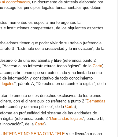
o al conocimiento
, un documento de síntesis elaborado por
e recoge los principios legales fundamentales que deben
estos momentos es especialmente urgentes la
s e instituciones competentes, de los siguientes aspectos
abajadores tienen que poder vivir de su trabajo (referencia
párrafo B. “Estímulo de la creatividad y la innovación”, de la
esarrollo de una red abierta y libre (referencia punto 2
D,
“Acceso a las infraestructuras tecnológicas”
, de la
Carta
);
 a compartir tienen que ser potenciado y no limitado como
d de información y constitutivo de todo conocimiento
 legales
“, párrafo A, “Derechos en un contexto digital”, de la
rutar libremente de los derechos exclusivos de los bienes
inero, con el dinero publico (referencia punto 2 “
Demandas
iento común y dominio público”, de la
Carta
);
eforma en profundidad del sistema de las entidades de
 digital (referencia punto 2 “
Demandas legales
“, párrafo B,
la innovación”, de la
Carta
).
ña
INTERNET NO SERA OTRA TELE
y se llevarán a cabo