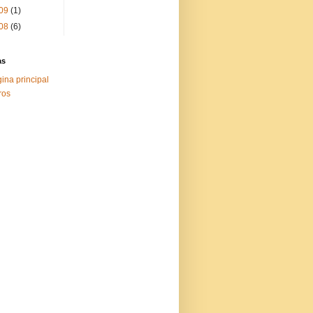
09
(1)
08
(6)
as
ina principal
ros